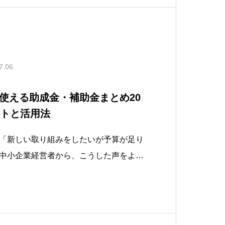
7.06
使える助成金・補助金まとめ20
ントと活用法
「新しい取り組みをしたいが予算が足り
中小企業経営者から、こうした声をよく
・人手不足・賃上げ対応など経営環境が
や静岡県・各市区町村では、中小企業を
助成金・補助金制度が用意されていま