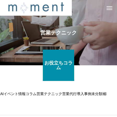
営業テクニック
お役立ちコラ
ム
AI
イベント情報
コラム
営業テクニック
営業代行
導入事例
未分類
補助金情