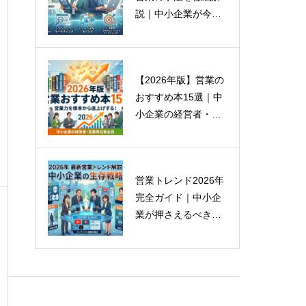
説｜中小企業が今す
う
ぐ取り組むべき戦略
とは
【2026年版】営業の
おすすめ本15選｜中
小企業の経営者・営
業責任者が読むべき
厳選書籍
営業トレンド2026年
完全ガイド｜中小企
業が押さえるべき最
新戦略と実践法