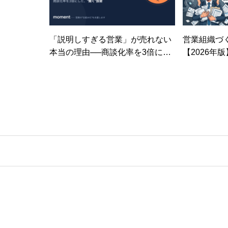
「説明しすぎる営業」が売れない
営業組織づ
本当の理由──商談化率を3倍にし
【2026年
た”聞く”技術
チームを作